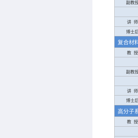
副教
讲 师
博士
复合材
教 授
副教
讲 师
博士
高分子
教 授